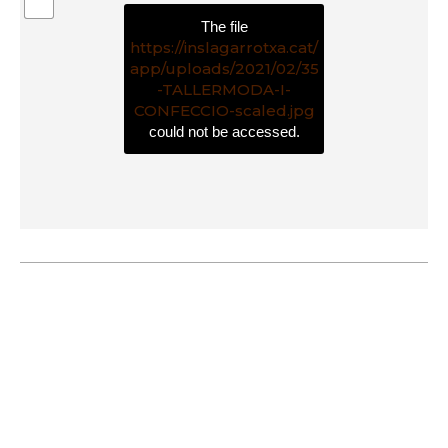
The file
https://inslagarrotxa.cat/
app/uploads/2021/02/35
-TALLERMODA-I-
CONFECCIO-scaled.jpg
could not be accessed.