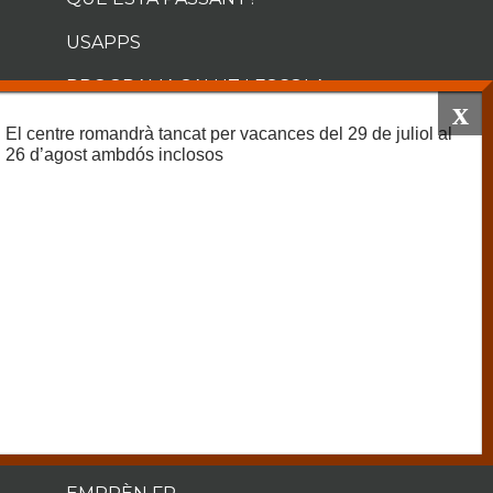
USAPPS
PROGRAMA SALUT I ESCOLA
BUC
El centre romandrà tancat per vacances del 29 de juliol al
26 d’agost ambdós inclosos
INSLAGARROTXA LEAGUE
PROJECTES I SERVEIS
XARXA DE QUALITAT I MILLORA
CONTÍNUA
MOBILITAT
FP DUAL
INNOVA FP