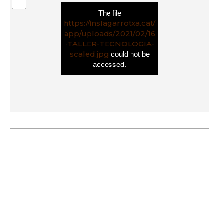
The file
https://inslagarrotxa.cat/
app/uploads/2021/02/16
-TALLER-TECNOLOGIA-
scaled.jpg
could not be
accessed.